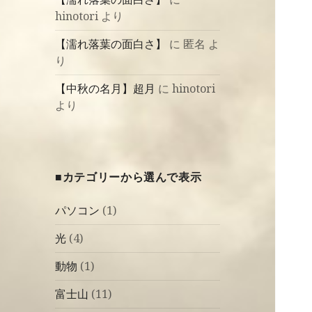
hinotori
より
【濡れ落葉の面白さ】
に
匿名
よ
り
【中秋の名月】超月
に
hinotori
より
■カテゴリーから選んで表示
パソコン
(1)
光
(4)
動物
(1)
富士山
(11)