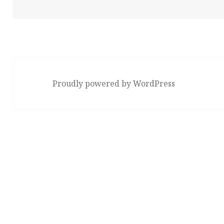
稿
テ
グ
日:
ゴ
リ
ー
Proudly powered by WordPress