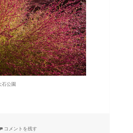
大石公園
【富士山初冠雪】 に
コメントを残す