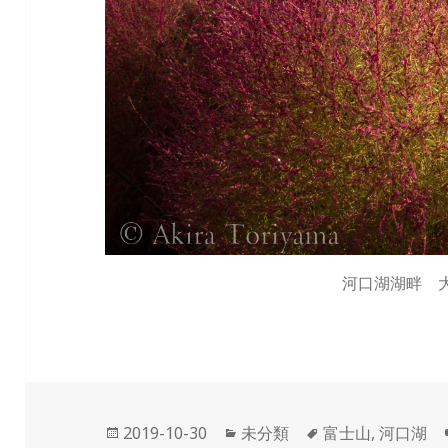
河口湖湖畔 
投
2019-10-30
カ
未分類
タ
富士山
,
河口湖