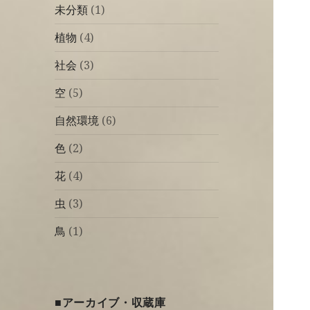
未分類
(1)
植物
(4)
社会
(3)
空
(5)
自然環境
(6)
色
(2)
花
(4)
虫
(3)
鳥
(1)
■アーカイブ・収蔵庫