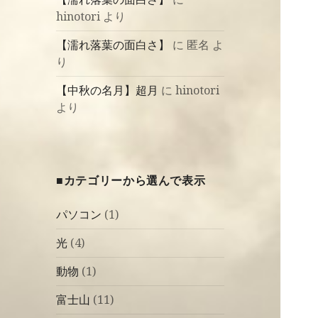
hinotori
より
【濡れ落葉の面白さ】
に
匿名
よ
り
【中秋の名月】超月
に
hinotori
より
■カテゴリーから選んで表示
パソコン
(1)
光
(4)
動物
(1)
富士山
(11)