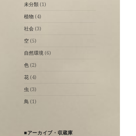
未分類
(1)
植物
(4)
社会
(3)
空
(5)
自然環境
(6)
色
(2)
花
(4)
虫
(3)
鳥
(1)
■アーカイブ・収蔵庫