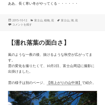
ああ、長く寒い冬がやってくる・・・・・・
投
2015-10-12
カ
富士山
,
植物
,
花
タ
富士山
,
湖
,
花
稿
【富士山 初冠雪】 に
コメントを残す
テ
グ
日:
ゴ
リ
ー
【濡れ落葉の面白さ】
嵐のような一夜の後、抜けるような秋空が広がってま
す。
雲の変化を撮りたくて、10月2日、富士山周辺に撮影に
出掛けました。
雲の様子は別のページ、
【雨上がりの山中湖】
で紹介。