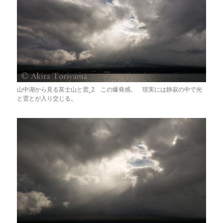
山中湖から見る富士山と雲_2 この爆発感。 現実には静寂の中で光
と雲とが入り交じる。