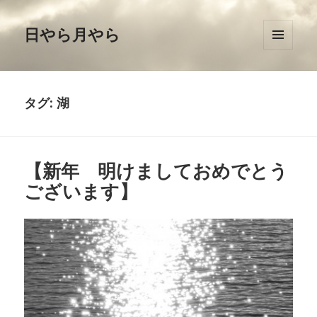
日やら月やら
メニュ
ーとウ
ィジェ
ット
タグ: 湖
【新年 明けましておめでとう
ございます】