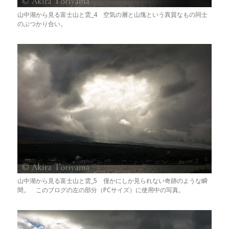
山中湖から見る富士山と雲_4 空気の層と山塊という異質なもの同士
のぶつかり合い。
山中湖から見る富士山と雲_5 僅かにしか見られない奇跡のような瞬
間。 このブログの左の部分（PCサイズ）に使用中の写真。