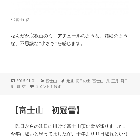
3D富士山2
なんだか宗教画のミニアチュールのような、箱絵のよう
な、不思議な“小ささ”を感じます。
投
2016-01-01
カ
富士山
タ
元旦
,
初日の出
,
富士山
,
月
,
正月
,
河口
湖
,
稿
湖
,
空
【新年 明けましておめでとうございます】 に
コメントを残す
テ
グ
日:
ゴ
リ
ー
【富士山 初冠雪】
一昨日からの昨日に掛けて富士山頂に雪が降りました。
今年は遅いと思ってましたが、平年より11日遅れという