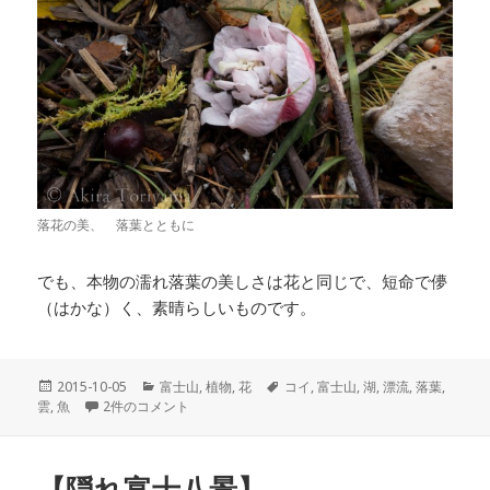
落花の美、 落葉とともに
でも、本物の濡れ落葉の美しさは花と同じで、短命で儚
（はかな）く、素晴らしいものです。
投
2015-10-05
カ
富士山
,
植物
,
花
タ
コイ
,
富士山
,
湖
,
漂流
,
落葉
,
雲
,
稿
魚
【濡れ落葉の面白さ】 への
2件のコメント
テ
グ
日:
ゴ
リ
ー
【隠れ富士八景】