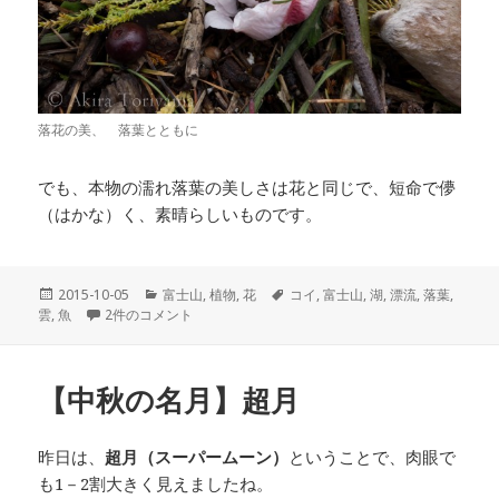
落花の美、 落葉とともに
でも、本物の濡れ落葉の美しさは花と同じで、短命で儚
（はかな）く、素晴らしいものです。
投
2015-10-05
カ
富士山
,
植物
,
花
タ
コイ
,
富士山
,
湖
,
漂流
,
落葉
,
雲
,
稿
魚
【濡れ落葉の面白さ】 への
2件のコメント
テ
グ
日:
ゴ
リ
ー
【中秋の名月】超月
昨日は、
超月（スーパームーン）
ということで、肉眼で
も1－2割大きく見えましたね。