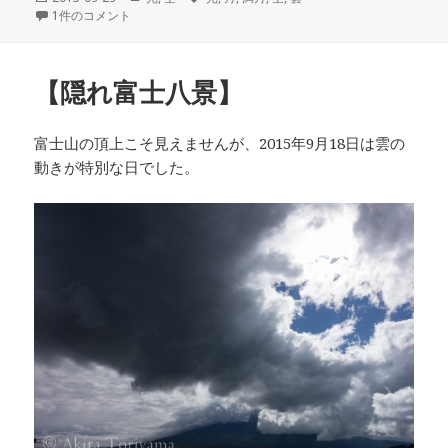
稿
【中秋の名月】超月 への
1件のコメント
テ
グ
日:
ゴ
リ
ー
【隠れ富士八景】
富士山の頂上こそ見えませんが、2015年9月18日は雲の
動きが特別な日でした。