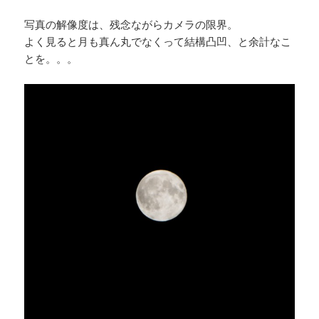
写真の解像度は、残念ながらカメラの限界。
よく見ると月も真ん丸でなくって結構凸凹、と余計なこ
とを。。。