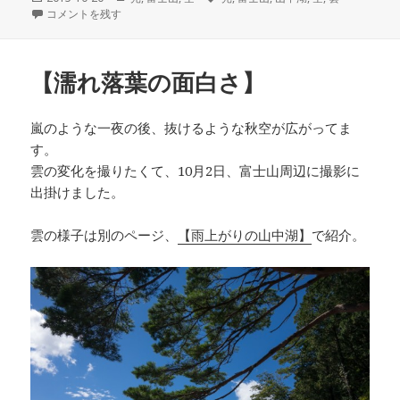
稿
【雨上がりの山中湖】 に
コメントを残す
テ
グ
日:
ゴ
リ
ー
【濡れ落葉の面白さ】
嵐のような一夜の後、抜けるような秋空が広がってま
す。
雲の変化を撮りたくて、10月2日、富士山周辺に撮影に
出掛けました。
雲の様子は別のページ、
【雨上がりの山中湖】
で紹介。