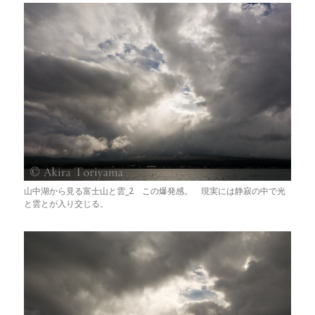
山中湖から見る富士山と雲_2 この爆発感。 現実には静寂の中で光
と雲とが入り交じる。