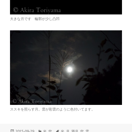
大きな月です 輪郭が少し凸凹
ススキを照らす月。雲が彩雲のように色付いてます。
投
2015-09-29
カ
光
,
空
タ
光
,
月
,
満月
,
空
,
雲