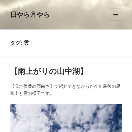
日やら月やら
メニュ
ーとウ
ィジェ
ット
タグ: 雲
【雨上がりの山中湖】
【濡れ落葉の面白さ】
で紹介できなかった今年最後の黒
富士と雲の様子です。