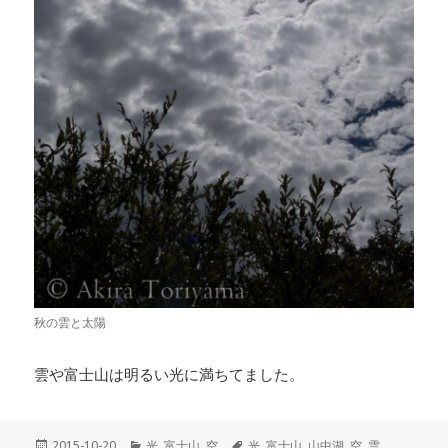
秋の雲と太陽
雲や富士山は明るい光に満ちてました。
投
2015-10-20
カ
光
,
富士山
,
空
タ
光
,
富士山
,
山中湖
,
空
,
雲